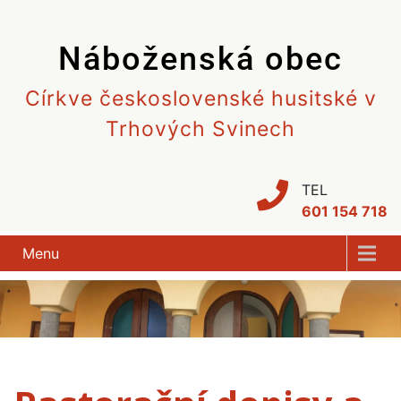
Skip
to
Náboženská obec
content
Církve československé husitské v
Trhových Svinech
TEL
601 154 718
Menu