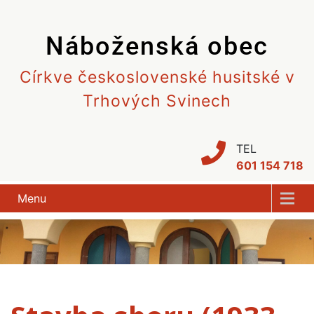
Skip
to
Náboženská obec
content
Církve československé husitské v
Trhových Svinech
TEL
601 154 718
Menu