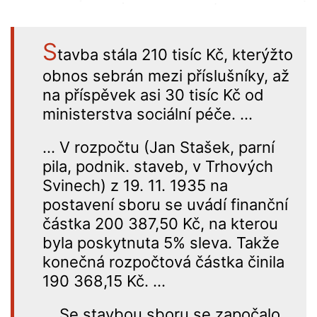
S
tavba stála
210 tisíc Kč
, kterýžto
obnos sebrán mezi příslušníky, až
na příspěvek asi 30 tisíc Kč od
ministerstva sociální péče. …
… V rozpočtu (Jan Stašek, parní
pila, podnik. staveb, v Trhových
Svinech)
z 19. 11. 1935
na
postavení sboru se uvádí finanční
částka 200 387,50 Kč, na kterou
byla poskytnuta 5% sleva. Takže
konečná rozpočtová částka činila
190 368,15 Kč. …
… Se stavbou sboru
se započalo