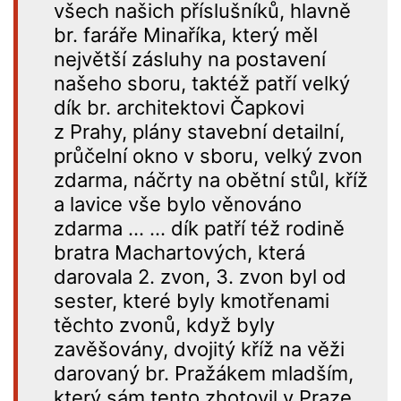
všech našich příslušníků, hlavně
br. faráře Minaříka, který měl
největší zásluhy na postavení
našeho sboru, taktéž patří velký
dík br. architektovi Čapkovi
z Prahy, plány stavební detailní,
průčelní okno v sboru, velký zvon
zdarma, náčrty na obětní stůl, kříž
a lavice vše bylo věnováno
zdarma … … dík patří též rodině
bratra Machartových, která
darovala 2. zvon, 3. zvon byl od
sester, které byly kmotřenami
těchto zvonů, když byly
zavěšovány, dvojitý kříž na věži
darovaný br. Pražákem mladším,
který sám tento zhotovil v Praze,