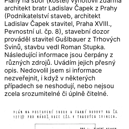
Plány na sbor (kostel) vyhotovil zdarma
architekt bratr Ladislav Čapek z Prahy
(Podnikatelství staveb, architekt
Ladislav Čapek stavitel, Praha XVIII.,
Pevnostní ul. čp. 8), stavební dozor
prováděl stavitel Gušlbauer z Trhových
Svinů, stavbu vedl Roman Stupka.
Následující informace jsou čerpány z
různých zdrojů. Uvádím jejich přesný
opis. Nedovolil jsem si informace
nezveřejnit, i když v některých
případech se neshodují, nebo nejsou
zcela srozumitelné či úplně čitelné.