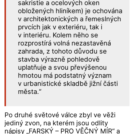
sakristie a ocelových oken
obložených hliníkem) je ochována
v architektonických a řemeslných
prvcích jak v exteriéru, tak i
v interiéru. Kolem něho se
rozprostírá volná nezastavěná
zahrada, z tohoto důvodu se
stavba výrazně pohledově
uplatňuje a svou převýšenou
hmotou má podstatný význam
v urbanistické skladbě jižní části
města.“
Po druhé světové válce zbyl ve věži
jediný zvon, na kterém jsou odlity
nápisy „FARSKÝ – PRO VĚČNÝ MÍR“ a