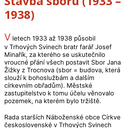
Stavba sboru (1933 –
1938)
V
letech 1933 až 1938
působil
v Trhových Svinech bratr farář Josef
Minařík, za kterého se uskutečnilo
vroucné přání všech postavit Sbor Jana
Žižky z Trocnova (sbor = budova, která
slouží k bohoslužbám a dalším
církevním obřadům). Městské
zastupitelstvo k tomu účelu věnovalo
pozemek, na kterém bylo tržiště.
Rada starších Náboženské obce Církve
československé v Trhových Svinech