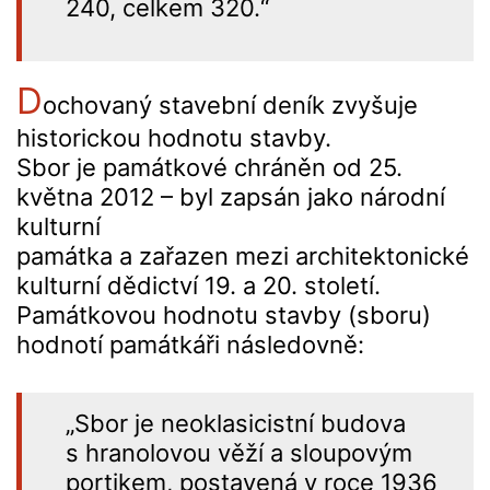
240, celkem 320.“
D
ochovaný stavební deník zvyšuje
historickou hodnotu stavby.
Sbor je památkové chráněn od 25.
května 2012 – byl zapsán jako národní
kulturní
památka a zařazen mezi architektonické
kulturní dědictví 19. a 20. století.
Památkovou hodnotu stavby (sboru)
hodnotí památkáři následovně:
„Sbor je neoklasicistní budova
s hranolovou věží a sloupovým
portikem, postavená v roce 1936