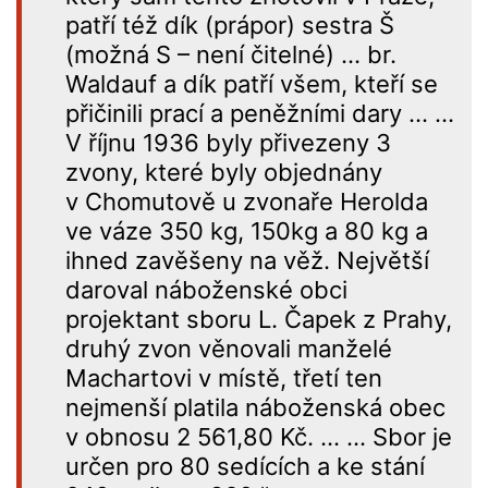
patří též dík (prápor) sestra Š
(možná S – není čitelné) … br.
Waldauf a dík patří všem, kteří se
přičinili prací a peněžními dary … …
V říjnu 1936 byly přivezeny 3
zvony, které byly objednány
v Chomutově u zvonaře Herolda
ve váze 350 kg, 150kg a 80 kg a
ihned zavěšeny na věž. Největší
daroval náboženské obci
projektant sboru L. Čapek z Prahy,
druhý zvon věnovali manželé
Machartovi v místě, třetí ten
nejmenší platila náboženská obec
v obnosu 2 561,80 Kč. … … Sbor je
určen pro 80 sedících a ke stání